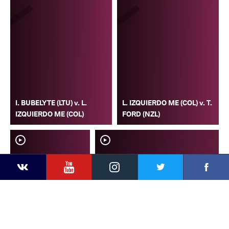
I. BUBELYTE (LTU) v. L.
L. IZQUIERDO ME (COL) v. T.
IZQUIERDO ME (COL)
FORD (NZL)
YouTube
Instagram
Faceb
Twitter
VKontakte