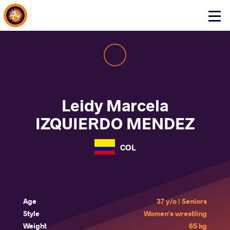
About Events
Click
here
to
open
mobile
menu
Leidy Marcela
IZQUIERDO MENDEZ
COL
Age
37 y/o | Seniors
Style
Women's wrestling
Weight
65 kg