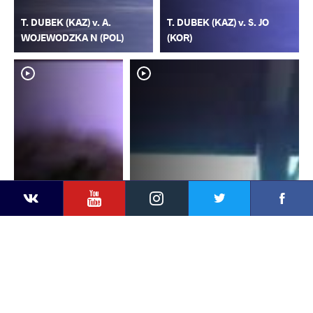
T. DUBEK (KAZ) v. A.
T. DUBEK (KAZ) v. S. JO
WOJEWODZKA N (POL)
(KOR)
YouTube
Instagram
Faceb
Twitter
VKontakte