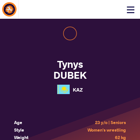
About Events
Click
here
to
open
mobile
menu
Tynys
DUBEK
KAZ
Age
23 y/o | Seniors
Style
Women's wrestling
Weight
62 kg