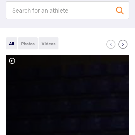
All
Photos
Videos