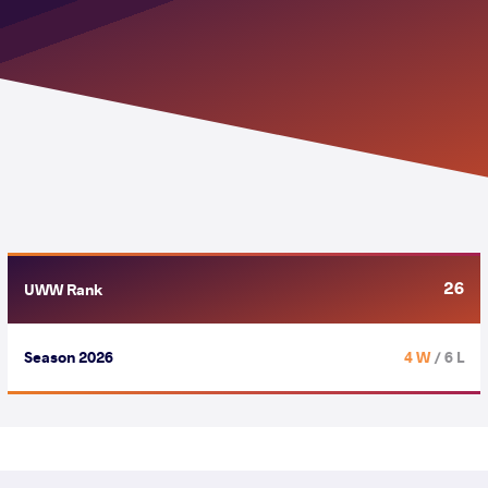
26
UWW Rank
Season 2026
4 W
/ 6 L