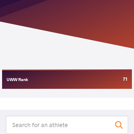
71
UWW Rank