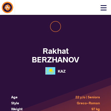
About Events
Click
here
to
open
mobile
menu
Rakhat
BERZHANOV
KAZ
Age
22 y/o | Seniors
Style
Greco-Roman
Weight
97 kg