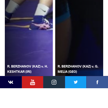
R. BERZHANOV (KAZ) v. H.
R. BERZHANOV (KAZ) v. G.
KESHTKAR (IRI)
MELIA (GEO)
YouTube
Instagram
Faceb
Twitter
VKontakte