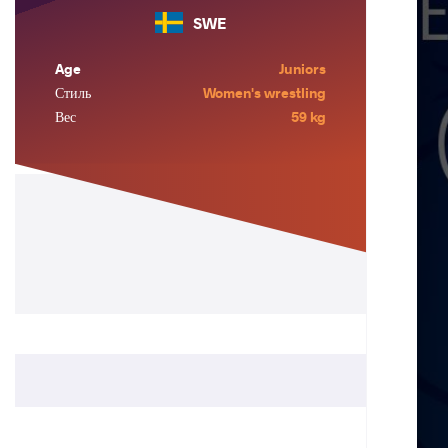
SWE
Age
Juniors
Стиль
Women's wrestling
Вес
59 kg