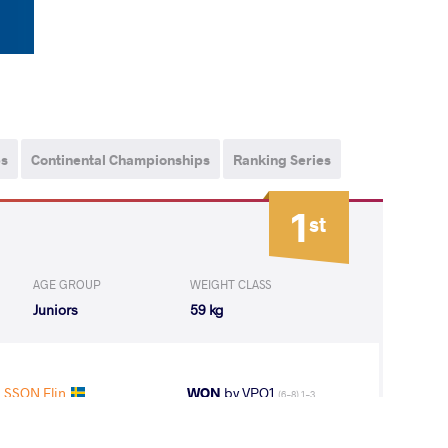
ps
Continental Championships
Ranking Series
1
st
AGE GROUP
WEIGHT CLASS
Juniors
59 kg
LSSON Elin
WON
by VPO1
(6-8) 1-3