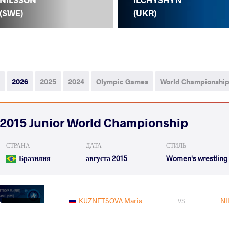
(SWE)
(UKR)
2026
2025
2024
Olympic Games
World Championshi
2015 Junior World Championship
СТРАНА
ДАТА
СТИЛЬ
Бразилия
августа 2015
Women's wrestling
KUZNETSOVA Maria
NI
VS
1/8 Final