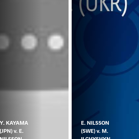
Y. KAYAMA
E. NILSSON
(JPN) v. E.
(SWE) v. M.
NILSSON
ILCHYSHYN