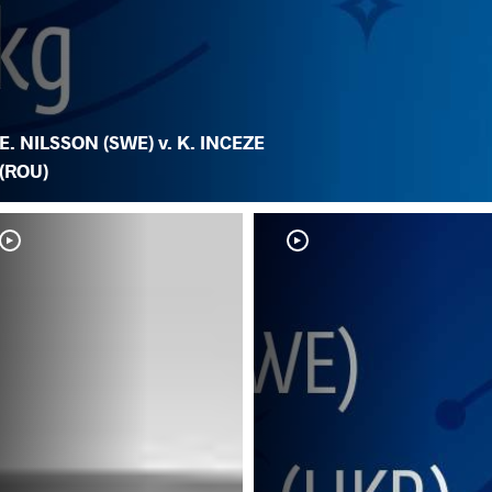
E. NILSSON (SWE) v. K. INCEZE
(ROU)