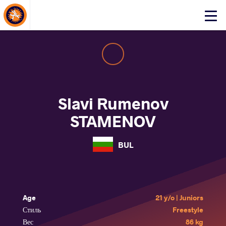
About Events
Click
here
to
open
mobile
menu
Slavi Rumenov
STAMENOV
BUL
Age
21 y/o | Juniors
Стиль
Freestyle
Вес
86 kg