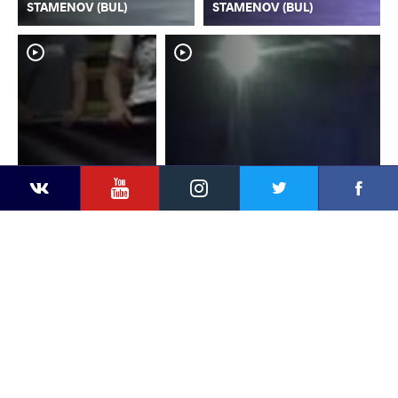
STAMENOV (BUL)
STAMENOV (BUL)
YouTube
Instagram
Faceb
Twitter
VKontakte