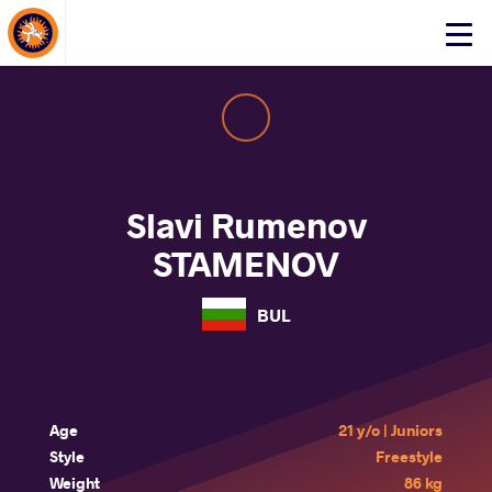
About Events
Click
here
to
open
mobile
menu
Slavi Rumenov
STAMENOV
BUL
Age
21 y/o | Juniors
Style
Freestyle
Weight
86 kg