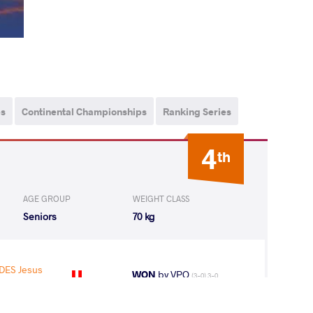
ps
Continental Championships
Ranking Series
4
th
AGE GROUP
WEIGHT CLASS
Seniors
70 kg
DES Jesus
WON
by VPO
(3-0) 3-0