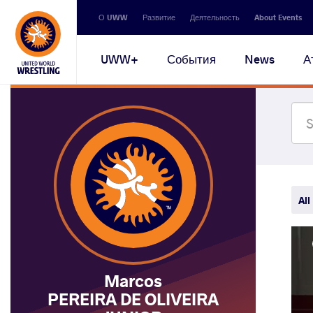
Secondary
О UWW
Развитие
Деятельность
About Events
navigation
Main
UWW+
События
News
А
navigation
All
Marcos
PEREIRA DE OLIVEIRA