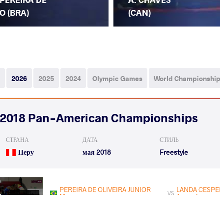
O (BRA)
(CAN)
2026
2025
2024
Olympic Games
World Championshi
2018 Pan-American Championships
СТРАНА
ДАТА
СТИЛЬ
Перу
мая 2018
Freestyle
PEREIRA DE OLIVEIRA JUNIOR
LANDA CESPE
VS
Marcos
Augusto
Rnd 1