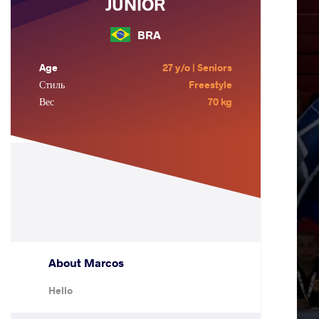
JUNIOR
BRA
Age
27 y/o | Seniors
Стиль
Freestyle
Вес
70 kg
About Marcos
Hello