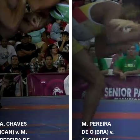
A. CHAVES
M. PEREIRA
(CAN) v. M.
DE O (BRA) v.
PEREIRA DE
A. CHAVES