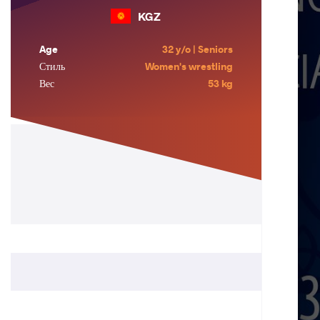
KGZ
Age
32 y/o | Seniors
Стиль
Women's wrestling
Вес
53 kg