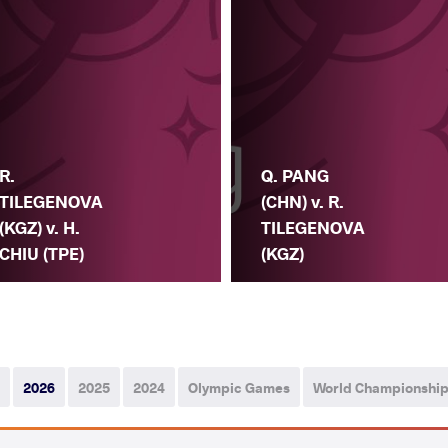
R.
Q. PANG
TILEGENOVA
(CHN) v. R.
(KGZ) v. H.
TILEGENOVA
CHIU (TPE)
(KGZ)
2026
2025
2024
Olympic Games
World Championshi