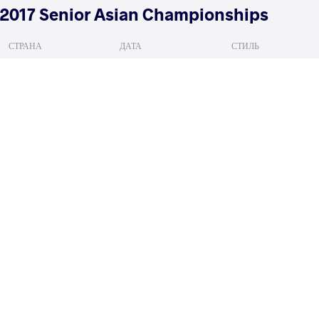
2017 Senior Asian Championships
СТРАНА
ДАТА
СТИЛЬ
Индия
мая 2017
Women's wrestling
PANG Qianyu
TILEGENOV
VS
Qualif.
READ LESS