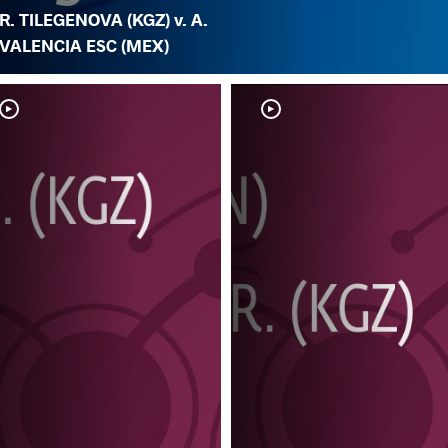
R. TILEGENOVA (KGZ) v. A.
VALENCIA ESC (MEX)