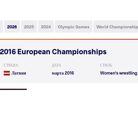
2026
2025
2024
Olympic Games
World Championshi
2016 European Championships
СТРАНА
ДАТА
СТИЛЬ
Латвия
марта 2016
Women's wrestling
FRIEDRICH Eileen
HOCKOVA MARTIN
VS
Qualif.
OLOGONOVA Irina
FRIEDR
VS
1/4 Final