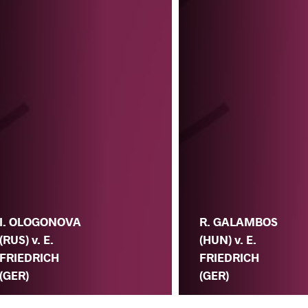
I. OLOGONOVA
R. GALAMBOS
(RUS) v. E.
(HUN) v. E.
FRIEDRICH
FRIEDRICH
(GER)
(GER)