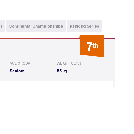
ps
Continental Championships
Ranking Series
7
th
AGE GROUP
WEIGHT CLASS
Seniors
55 kg
AKOVA Lenka
WON
by VPO1
(2-1) 3-1
ICH Eileen
LOST
by VSU1
(13-2) 4-1