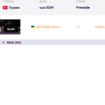
СТРАНА
ДАТА
СТИЛЬ
Турция
мая 2024
Freestyle
YATSENKO Andrii
CAPEL
VS
Qualif.
READ LESS
2024 Seniors Pan-American OG Qualifie
СТРАНА
ДАТА
СТИЛЬ
Мексика
февраля 2024
Freestyle
EXPLORE COMPETITION
2024 Seniors Pan-American Champions