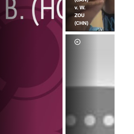
v. W.
ZOU
(CHN)