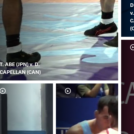
D
v
C
(
T. ABE (JPN) v. D.
CAPELLAN (CAN)