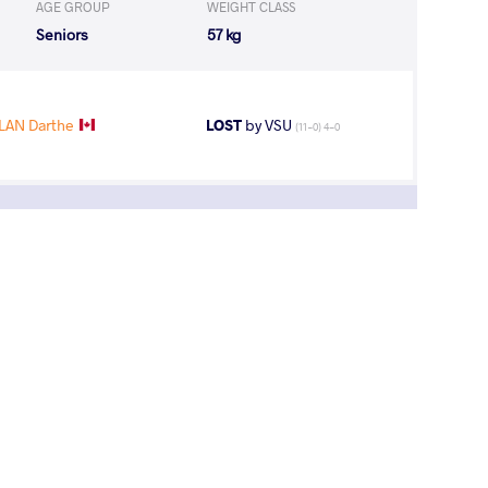
AGE GROUP
WEIGHT CLASS
Seniors
57 kg
LAN Darthe
LOST
by VSU
(11-0) 4-0
7
th
r
AGE GROUP
WEIGHT CLASS
Seniors
57 kg
1
st
hips