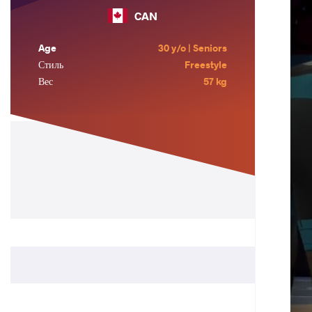
CAN
Age
30 y/o | Seniors
Стиль
Freestyle
Вес
57 kg