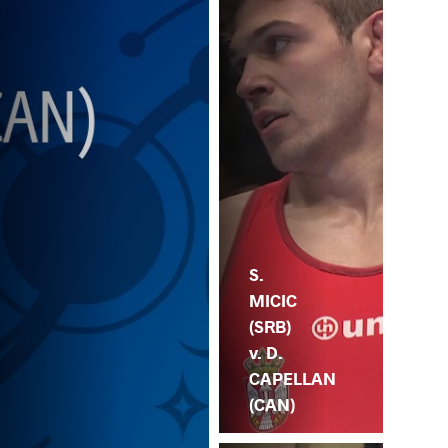
S.
MICIC
(SRB)
v. D.
CAPELLAN
(CAN)