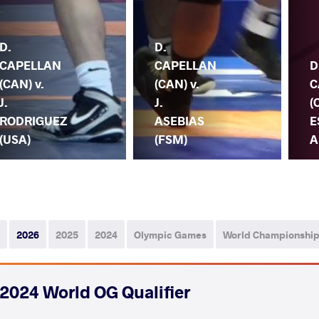
D.
D.
CAPELLAN
CAPELLAN
D
(CAN) v.
(CAN) v.
C
J.
J.
(
RODRIGUEZ
ASEBIAS
E
(USA)
(FSM)
A
2026
2025
2024
Olympic Games
World Championshi
2024 World OG Qualifier