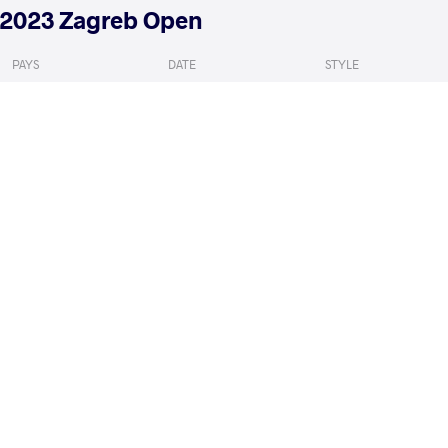
2023 Zagreb Open
PAYS
DATE
STYLE
Croatie
février 2023
Freestyle
HIDLAY Hayden Michael
GADZHIYEV K
VS
1/4 Final
READ LESS