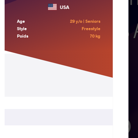
USA
Age
29 y/o | Seniors
Style
Freestyle
Poids
70 kg