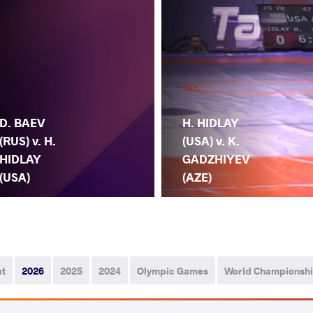
D. BAEV
H. HIDLAY
(RUS) v. H.
(USA) v. K.
HIDLAY
GADZHIYEV
(USA)
(AZE)
ut
2026
2025
2024
Olympic Games
World Championsh