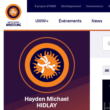
Secondary
À propos d'UWW
Développement
Gouvernance
A
navigation
Main
UWW+
Événements
News
navigation
All
Hayden Michael
HIDLAY