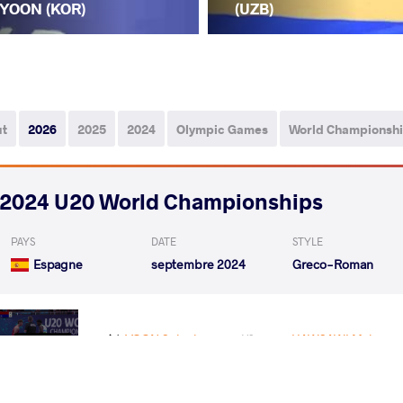
YOON (KOR)
(UZB)
ut
2026
2025
2024
Olympic Games
World Championsh
2024 U20 World Championships
PAYS
DATE
STYLE
Espagne
septembre 2024
Greco-Roman
YOON Sukmin
HAWSAWI Mahmoud
VS
Qualif.