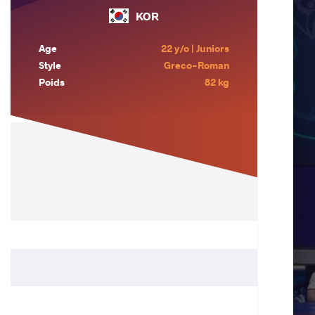
KOR
Age
22 y/o | Juniors
Style
Greco-Roman
Poids
82 kg