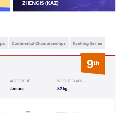
ZHENGIS (KAZ)
ips
Continental Championships
Ranking Series
9
th
AGE GROUP
WEIGHT CLASS
Juniors
82 kg
 Mansour M
WON
by VSU1
(14-3) 4-1