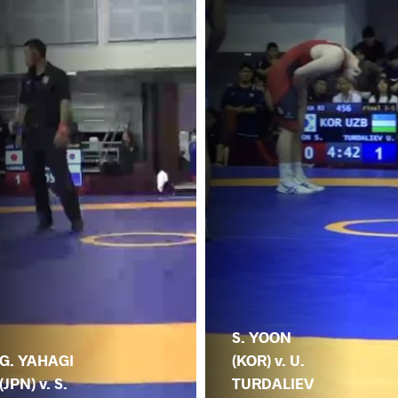
S. YOON
G. YAHAGI
(KOR) v. U.
(JPN) v. S.
TURDALIEV