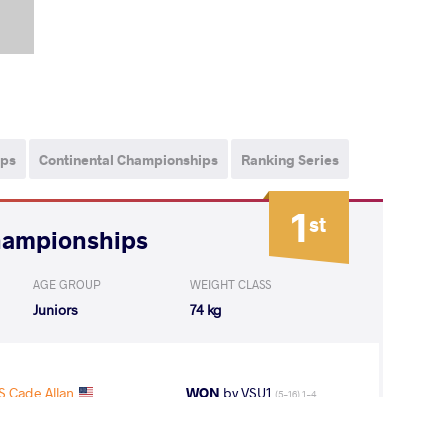
ips
Continental Championships
Ranking Series
1
st
hampionships
AGE GROUP
WEIGHT CLASS
Juniors
74 kg
 Cade Allan
WON
by VSU1
(5-16) 1-4