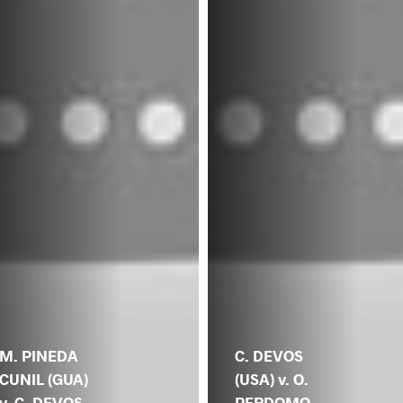
M. PINEDA
C. DEVOS
CUNIL (GUA)
(USA) v. O.
v. C. DEVOS
PERDOMO