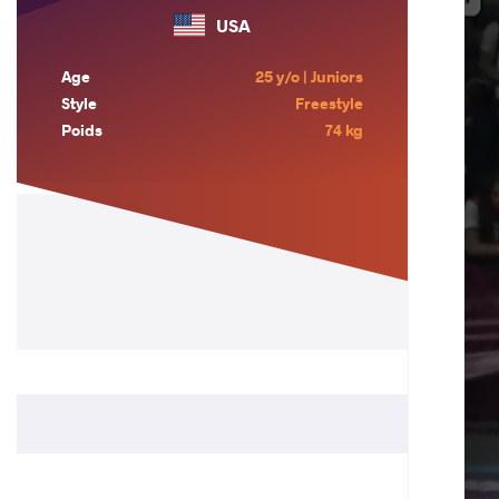
USA
Age
25 y/o | Juniors
Style
Freestyle
Poids
74 kg