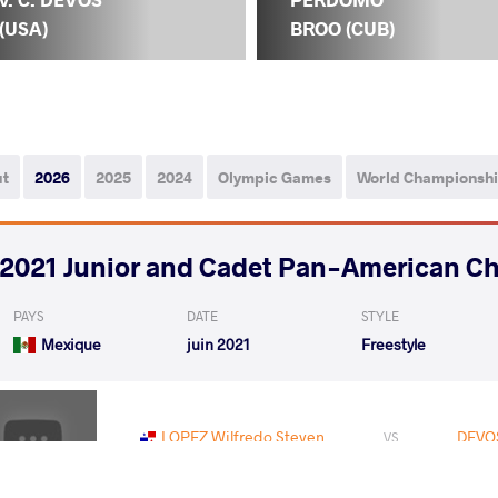
(USA)
BROO (CUB)
ut
2026
2025
2024
Olympic Games
World Championsh
2021 Junior and Cadet Pan-American C
PAYS
DATE
STYLE
Mexique
juin 2021
Freestyle
LOPEZ Wilfredo Steven
DEVOS
VS
Qualif.