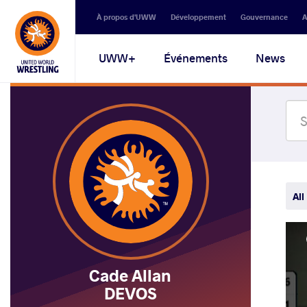
Secondary
À propos d'UWW
Développement
Gouvernance
A
navigation
Main
UWW+
Événements
News
navigation
All
Cade Allan
DEVOS