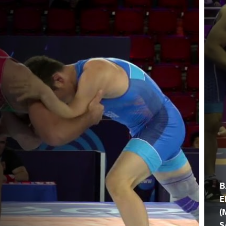
B
E
(
S