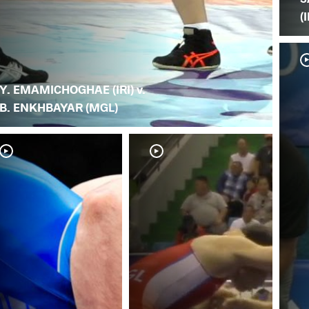
(I
Y. EMAMICHOGHAE (IRI) v.
B. ENKHBAYAR (MGL)