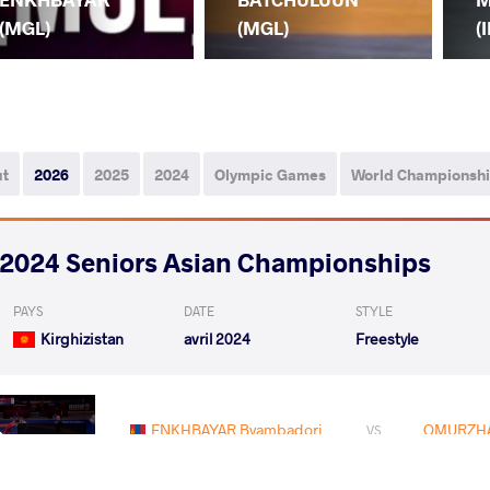
(MGL)
(MGL)
(I
ut
2026
2025
2024
Olympic Games
World Championsh
2024 Seniors Asian Championships
PAYS
DATE
STYLE
Kirghizistan
avril 2024
Freestyle
ENKHBAYAR Byambadorj
OMURZHA
VS
Qualif.