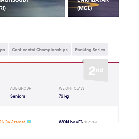
(M
RI)
(MGL)
ips
Continental Championships
Ranking Series
2
nd
AGE GROUP
WEIGHT CLASS
Seniors
79 kg
NOV Azamat
WON
by VFA
(12-7) 5-0