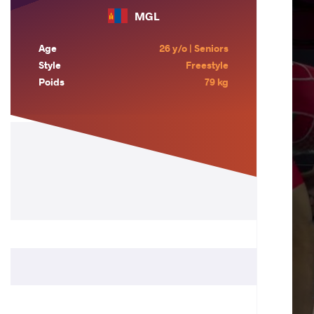
MGL
Age
26 y/o | Seniors
Style
Freestyle
Poids
79 kg