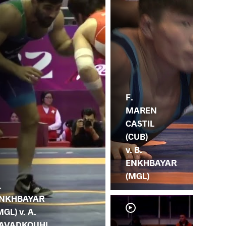
F.
MAREN
CASTIL
(CUB)
v. B.
ENKHBAYAR
(MGL)
.
NKHBAYAR
MGL) v. A.
AVADKOUHI