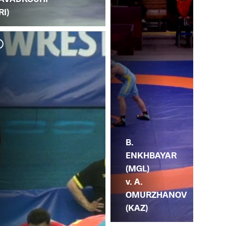
RI)
J.
B.
B.
ENKHBAYAR
(MGL)
v. A.
OMURZHANOV
(KAZ)