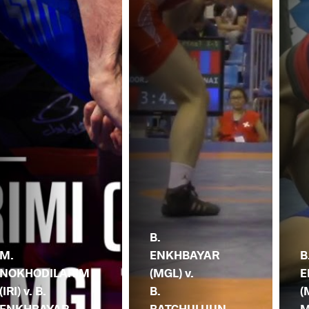
B.
M.
ENKHBAYAR
B
NOKHODILARIM
(MGL) v.
E
(IRI) v. B.
B.
(
ENKHBAYAR
BATCHULUUN
M