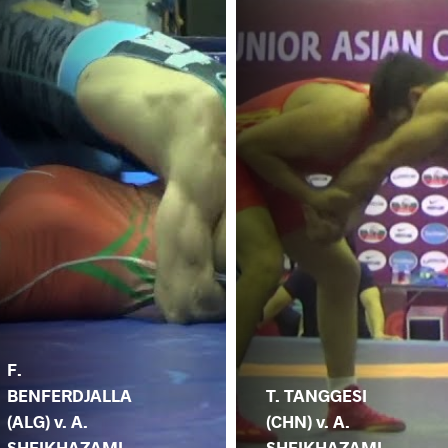
F.
BENFERDJALLA
T. TANGGESI
(ALG) v. A.
(CHN) v. A.
SHEIKHAZAMI
SHEIKHAZAMI