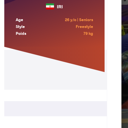
IRI
Age
26 y/o | Seniors
Style
Freestyle
Poids
79 kg