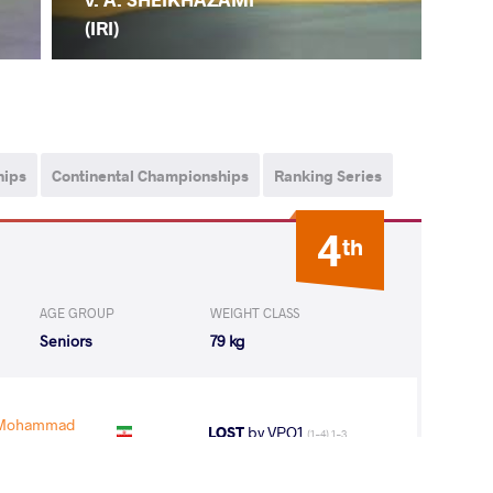
(IRI)
hips
Continental Championships
Ranking Series
4
th
AGE GROUP
WEIGHT CLASS
Seniors
79 kg
 Mohammad
LOST
by VPO1
(1-4) 1-3