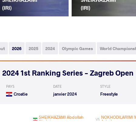
(IRI)
(IRI)
out
2026
2025
2024
Olympic Games
World Champions
2024 1st Ranking Series - Zagreb Open
PAYS
DATE
STYLE
Croatie
janvier 2024
Freestyle
SHEIKHAZAMI Abdollah
NOKHODILARIMI
VS
Shahriar
Ashghar