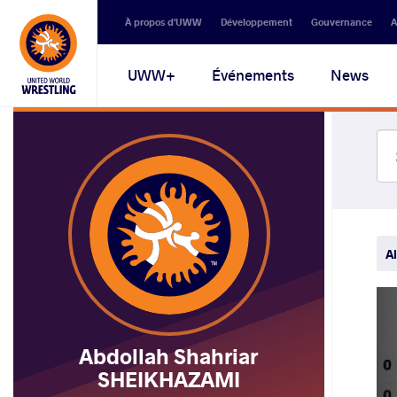
Secondary
À propos d'UWW
Développement
Gouvernance
A
navigation
Main
UWW+
Événements
News
navigation
Al
Abdollah Shahriar
SHEIKHAZAMI