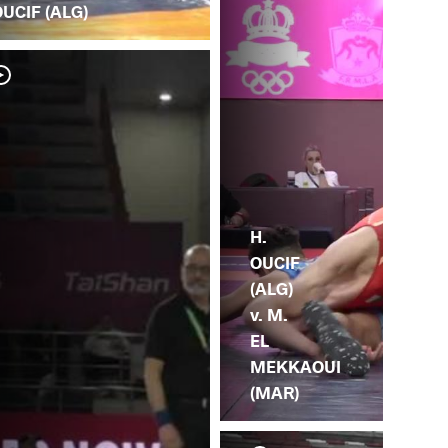
UCIF (ALG)
H.
OUCIF
(ALG)
v. M.
EL
MEKKAOUI
(MAR)