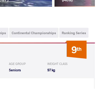
hips
Continental Championships
Ranking Series
9
th
AGE GROUP
WEIGHT CLASS
Seniors
97 kg
 Rifat Eren
LOST
by VSU1
(2-13) 1-4