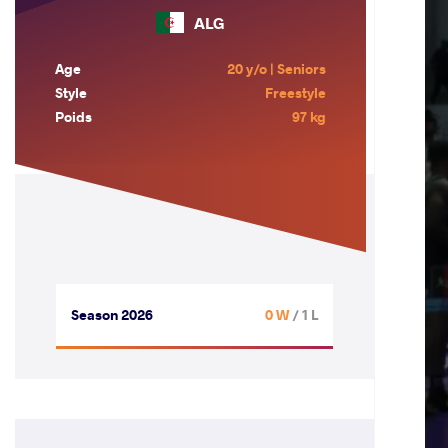
ALG
Age
20 y/o | Seniors
Style
Freestyle
Poids
97 kg
Season 2026
0 W
/ 1 L