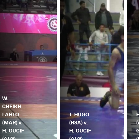
W.
CHEIKH
LAHLO
J. HUGO
H
(MAR) v.
(RSA) v.
(
H. OUCIF
H. OUCIF
(ALG)
(ALG)
(