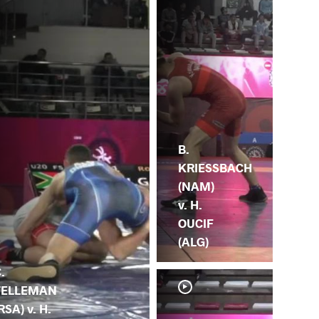
B.
KRIESSBACH
(NAM)
v. H.
OUCIF
(ALG)
.
TELLEMAN
RSA) v. H.