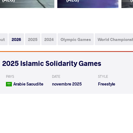
out
2026
2025
2024
Olympic Games
World Champions
2025 Islamic Solidarity Games
PAYS
DATE
STYLE
Arabie Saoudite
novembre 2025
Freestyle
OUCIF Houssem
GIDAK
VS
READ LESS