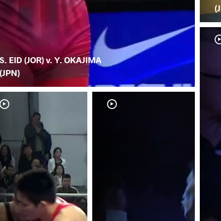
(
S. EID (JOR) v. Y. OKAJIMA
(JPN)