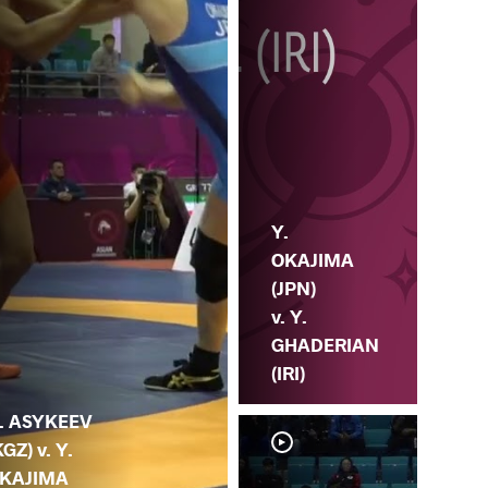
Y.
OKAJIMA
(JPN)
v. Y.
GHADERIAN
(IRI)
. ASYKEEV
KGZ) v. Y.
KAJIMA