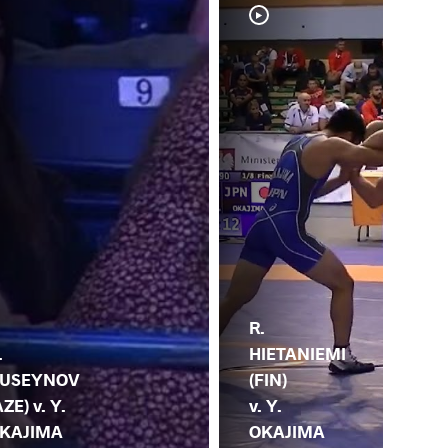
R.
.
HIETANIEMI
USEYNOV
(FIN)
AZE) v. Y.
v. Y.
KAJIMA
OKAJIMA