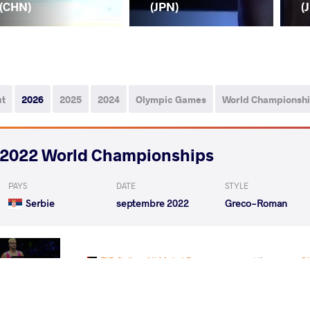
(CHN)
(JPN)
(
ut
2026
2025
2024
Olympic Games
World Championsh
2022 World Championships
PAYS
DATE
STYLE
Serbie
septembre 2022
Greco-Roman
EID Sultan Ali Mohd Damen
O
VS
Qualif.