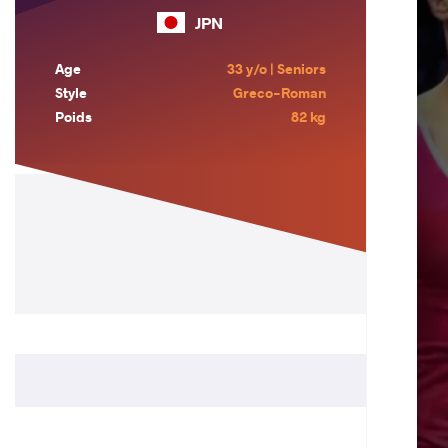
JPN
Age
33 y/o | Seniors
Style
Greco-Roman
Poids
82 kg