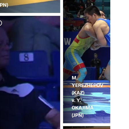
JPN)
M.
YEREZHEPOV
(KAZ)
v. Y.
OKAJIMA
(JPN)