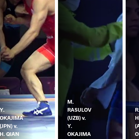
M.
Y.
RASULOV
R
OKAJIMA
(UZB) v.
H
(JPN) v.
Y.
(
H. QIAN
OKAJIMA
O