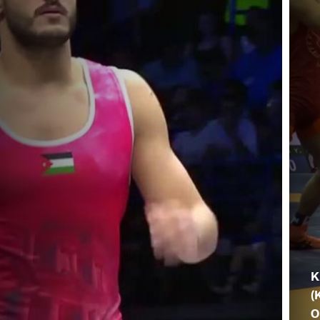
K
(
O