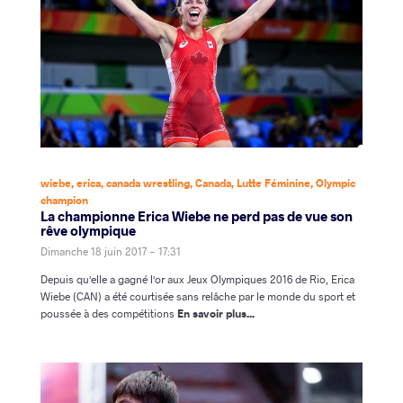
wiebe
,
erica
,
canada wrestling
,
Canada
,
Lutte Féminine
,
Olympic
champion
La championne Erica Wiebe ne perd pas de vue son
rêve olympique
Dimanche 18 juin 2017 - 17:31
Depuis qu'elle a gagné l'or aux Jeux Olympiques 2016 de Rio, Erica
Wiebe (CAN) a été courtisée sans relâche par le monde du sport et
poussée à des compétitions
En savoir plus...