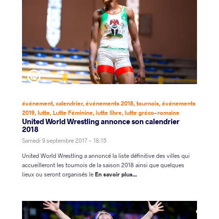
événement
,
calendrier
,
événements 2018
,
tournois
,
événements
2019
,
lutte
,
Lutte Féminine
,
lutte libre
,
lutte gréco-romaine
United World Wrestling annonce son calendrier
2018
Samedi 9 septembre 2017 - 18:15
United World Wrestling a annoncé la liste définitive des villes qui
accueilleront les tournois de la saison 2018 ainsi que quelques
lieux ou seront organisés le
En savoir plus...