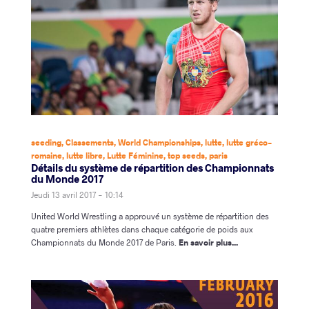
seeding
,
Classements
,
World Championships
,
lutte
,
lutte gréco-
romaine
,
lutte libre
,
Lutte Féminine
,
top seeds
,
paris
Détails du système de répartition des Championnats
du Monde 2017
Jeudi 13 avril 2017 - 10:14
United World Wrestling a approuvé un système de répartition des
quatre premiers athlètes dans chaque catégorie de poids aux
Championnats du Monde 2017 de Paris.
En savoir plus...