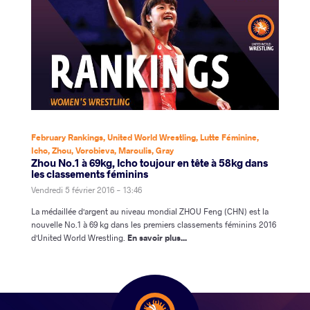
February Rankings
,
United World Wrestling
,
Lutte Féminine
,
Icho
,
Zhou
,
Vorobieva
,
Maroulis
,
Gray
Zhou No.1 à 69kg, Icho toujour en tête à 58kg dans
les classements féminins
Vendredi 5 février 2016 - 13:46
La médaillée d'argent au niveau mondial ZHOU Feng (CHN) est la
nouvelle No.1 à 69 kg dans les premiers classements féminins 2016
d'United World Wrestling.
En savoir plus...