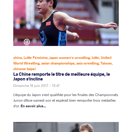
china
,
Lutte Féminine
,
japan women's wrestling
,
lutte
,
United
World Wrestling
,
asian championships
,
asia wrestling
,
Taiwan
,
chinese taipei
La Chine remporte le titre de meilleure équipe, le
Japon s'incline
Dimanche 18 juin 2017 - 15:47
L'équipe du Japon s'est qualifiée pour les finales des Championnats
Junior d'Asie samedi soir et espérait bien remporter trois médailles
d'or.
En savoir plus...