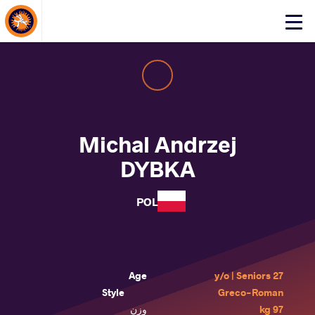
About Events
Click
here
to
open
mobile
menu
Michal Andrzej
DYBKA
POL
Age
27 y/o | Seniors
Style
Greco-Roman
97 kg
وزن