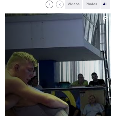
Videos
Photos
All