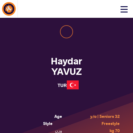
About Events
Click
here
to
open
mobile
menu
Haydar
YAVUZ
TUR
Age
32 y/o | Seniors
Style
Freestyle
70 kg
وزن