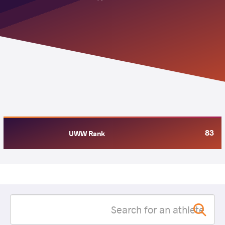
83
UWW Rank