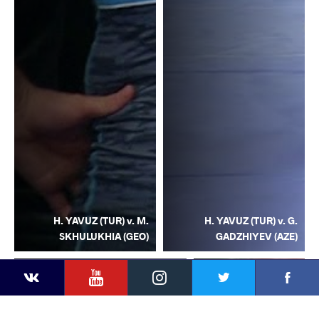
H. YAVUZ (TUR) v. M.
H. YAVUZ (TUR) v. G.
SKHULUKHIA (GEO)
GADZHIYEV (AZE)
YouTube
Instagram
Facebook
Twitter
Kontakte