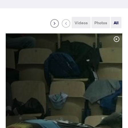
Videos
Photos
All