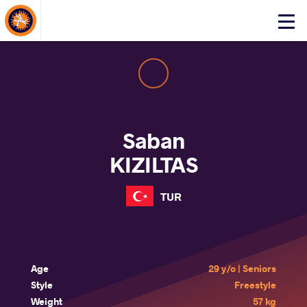
About Events
Click
here
to
open
mobile
menu
Saban
KIZILTAS
TUR
Age
29 y/o | Seniors
Style
Freestyle
Weight
57 kg