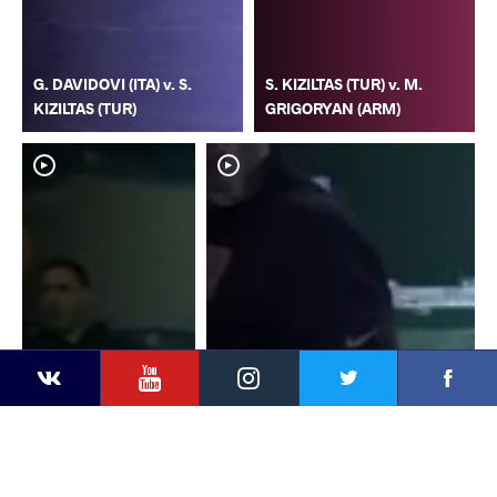
G. DAVIDOVI (ITA) v. S.
S. KIZILTAS (TUR) v. M.
KIZILTAS (TUR)
GRIGORYAN (ARM)
YouTube
Instagram
Faceb
Twitter
VKontakte