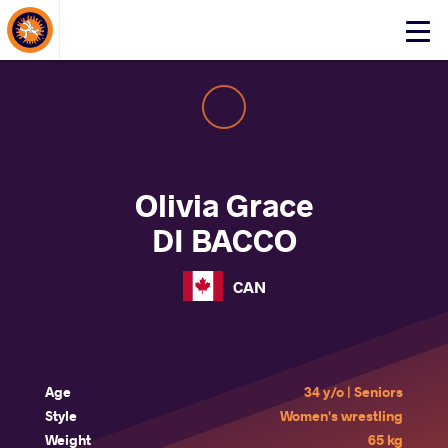
About Events
Click
here
to
open
mobile
menu
Olivia Grace
DI BACCO
CAN
Age
34 y/o | Seniors
Style
Women's wrestling
Weight
65 kg