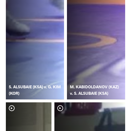
S. ALSUBAIE (KSA) v. G. KIM
M. KABIDOLDANOV (KAZ)
(KOR)
v. S. ALSUBAIE (KSA)