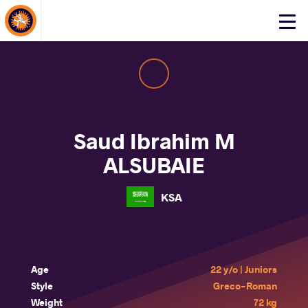
About Events
Click
here
to
open
mobile
menu
Saud Ibrahim M
ALSUBAIE
KSA
Age
22 y/o | Juniors
Style
Greco-Roman
Weight
72 kg