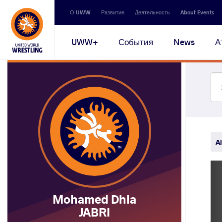
Secondary
О UWW
Развитие
Деятельность
About Events
navigation
Main
UWW+
События
News
А
navigation
Al
Mohamed Dhia
JABRI