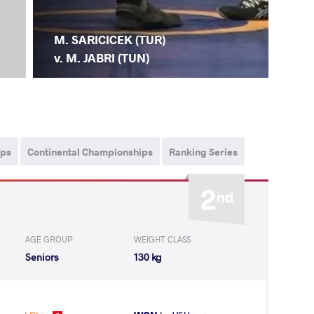
M. SARICICEK (TUR)
v. M. JABRI (TUN)
ips
Continental Championships
Ranking Series
2
nd
AGE GROUP
WEIGHT CLASS
Seniors
130 kg