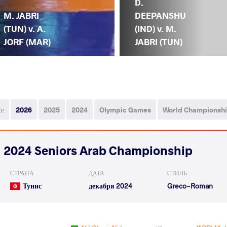
D.
M. JABRI
DEEPANSHU
(TUN) v. A.
(IND) v. M.
JORF (MAR)
JABRI (TUN)
се
2026
2025
2024
Olympic Games
World Championsh
2024 Seniors Arab Championship
СТРАНА
ДАТА
СТИЛЬ
Тунис
декабря 2024
Greco-Roman