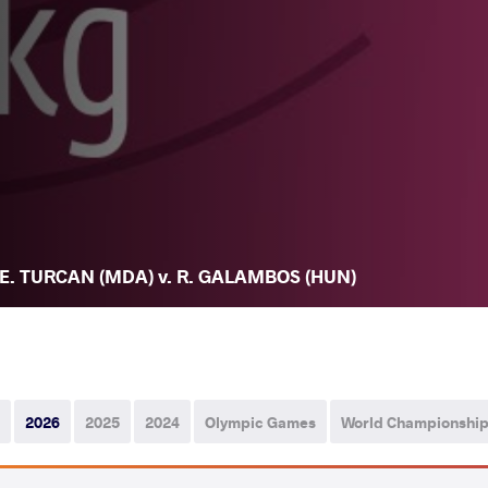
E. TURCAN (MDA) v. R. GALAMBOS (HUN)
2026
2025
2024
Olympic Games
World Championshi