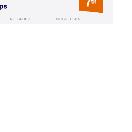
7
th
ps
AGE GROUP
WEIGHT CLASS
U23
55 kg
OS Ramona
LOST
by VPO1
(2-6) 1-3