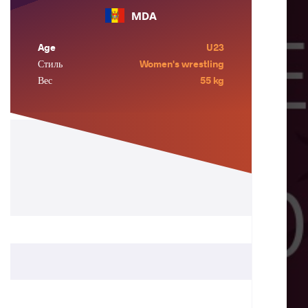
MDA
Age
U23
Стиль
Women's wrestling
Вес
55 kg