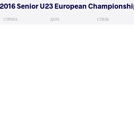
2016 Senior U23 European Championshi
СТРАНА
ДАТА
СТИЛЬ
Болгария
марта 2016
Women's wrestling
TURCAN Elena
GALAMB
VS
1/4 Final
READ LESS