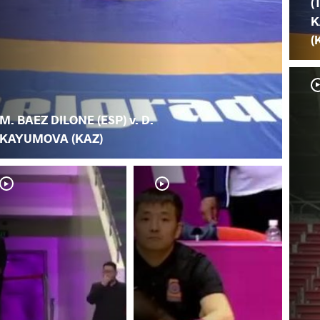
(
K
(
M. BAEZ DILONE (ESP) v. D.
KAYUMOVA (KAZ)