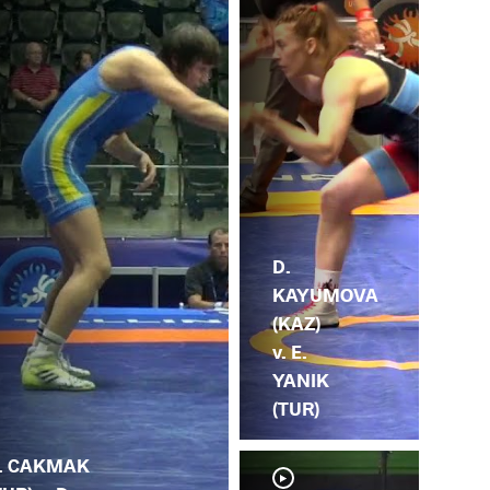
D.
KAYUMOVA
(KAZ)
v. E.
YANIK
(TUR)
. CAKMAK