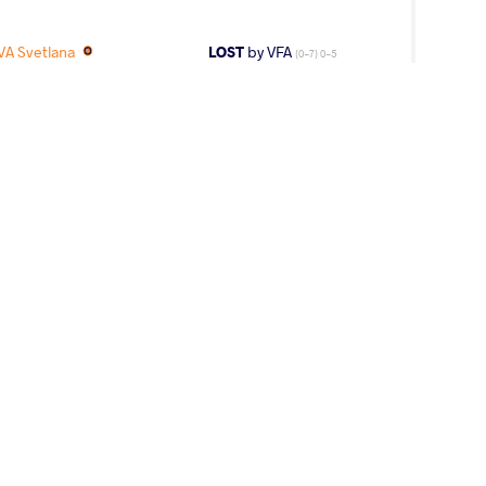
VA Svetlana
LOST
by VFA
(0-7) 0-5
2
nd
and Varga Janos
AGE GROUP
WEIGHT CLASS
Seniors
59 kg
3
rd
AGE GROUP
WEIGHT CLASS