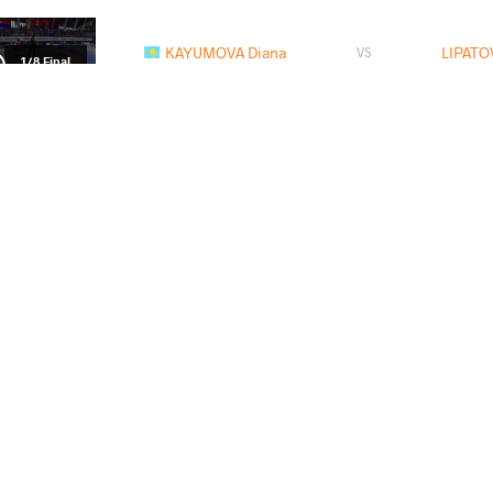
KAYUMOVA Diana
LIPATO
VS
1/8 Final
READ LESS
2024 2nd Ranking Series - Polyak Imre 
Memorial
СТРАНА
ДАТА
СТИЛЬ
Венгрия
июня 2024
Women's wrestling
EXPLORE COMPETITION
2024 Seniors Asian Championships
СТРАНА
ДАТА
СТИЛЬ