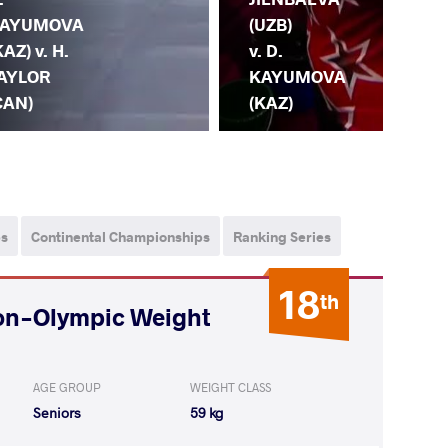
AYUMOVA
(KG
(UZB)
KAZ) v. H.
D.
v. D.
AYLOR
KA
KAYUMOVA
CAN)
(K
(KAZ)
ps
Continental Championships
Ranking Series
18
th
on-Olympic Weight
AGE GROUP
WEIGHT CLASS
Seniors
59 kg