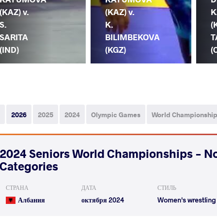
(KAZ) v.
(KAZ) v.
K
S.
K.
(
SARITA
BILIMBEKOVA
T
(IND)
(KGZ)
(
2026
2025
2024
Olympic Games
World Championshi
2024 Seniors World Championships - N
Categories
СТРАНА
ДАТА
СТИЛЬ
Албания
октября 2024
Women's wrestling