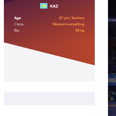
KAZ
Age
27 y/o | Seniors
Стиль
Women's wrestling
Вес
59 kg