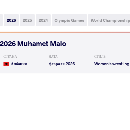
2026
2025
2024
Olympic Games
World Championshi
2026 Muhamet Malo
СТРАНА
ДАТА
СТИЛЬ
Албания
февраля 2026
Women's wrestling
SWEETY Sweety
WALCZAK Na
VS
1/8 Final
READ LESS
2026 Zagreb Open