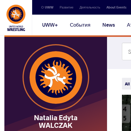
Secondary
О UWW
Развитие
Деятельность
About Events
navigation
Main
UWW+
События
News
А
navigation
All
Natalia Edyta
WALCZAK