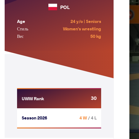
POL
Age
24 y/o | Seniors
Стиль
Women's wrestling
Вес
50 kg
30
UWW Rank
Season 2026
4 W
/ 4 L