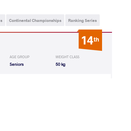
ps
Continental Championships
Ranking Series
14
th
AGE GROUP
WEIGHT CLASS
Seniors
50 kg
talia Edyta
LOST
by VSU1
(13-1) 4-1
5
th