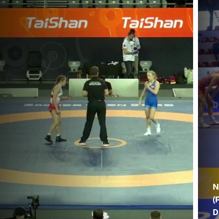
N
(
D