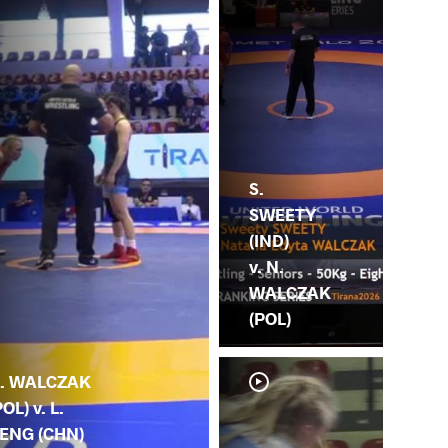
S.
SWEETY
(IND)
v. N.
WALCZAK
(POL)
. WALCZAK
POL) v. L.
ENG (CHN)