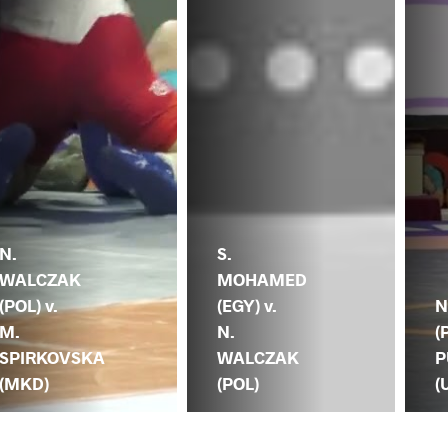
N.
S.
WALCZAK
MOHAMED
(POL) v.
(EGY) v.
N
M.
N.
(
SPIRKOVSKA
WALCZAK
P
(MKD)
(POL)
(