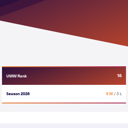
16
UWW Rank
Season 2026
5 W
/ 3 L