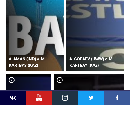
A. AMAN (IND) v. M.
A. GOBAEV (UWW) v. M.
KARTBAY (KAZ)
KARTBAY (KAZ)
YouTube
Instagram
Faceb
Twitter
VKontakte