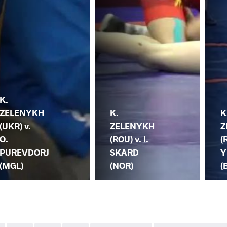
K.
ZELENYKH
K.
K
(UKR) v.
ZELENYKH
Z
O.
(ROU) v. I.
(
PUREVDORJ
SKARD
Y
(MGL)
(NOR)
(