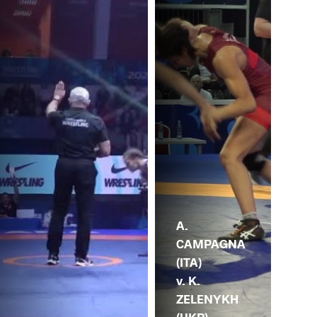
A.
CAMPAGNA
(ITA)
v. K.
ZELENYKH