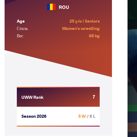
ROU
Age
25 y/o | Seniors
Стиль
Women's wrestling
Вес
68 kg
7
UWW Rank
Season 2026
5 W
/ 6 L