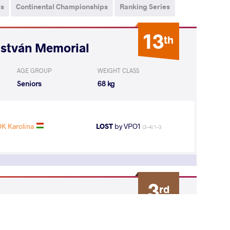
ps
Continental Championships
Ranking Series
13
th
István Memorial
AGE GROUP
WEIGHT CLASS
Seniors
68 kg
K Karolina
LOST
by VPO1
(3-4) 1-3
3
rd
AGE GROUP
WEIGHT CLASS