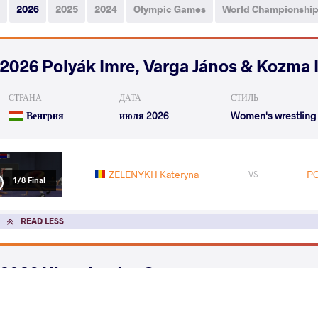
2026
2025
2024
Olympic Games
World Championshi
2026 Polyák Imre, Varga János & Kozma 
СТРАНА
ДАТА
СТИЛЬ
Венгрия
июля 2026
Women's wrestling
ZELENYKH Kateryna
PO
VS
1/8 Final
READ LESS
2026 Ulaanbaatar Open
СТРАНА
ДАТА
СТИЛЬ