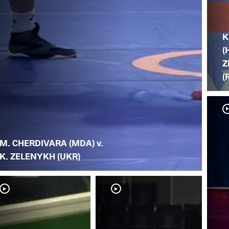
K
(
Z
(
M. CHERDIVARA (MDA) v.
K. ZELENYKH (UKR)