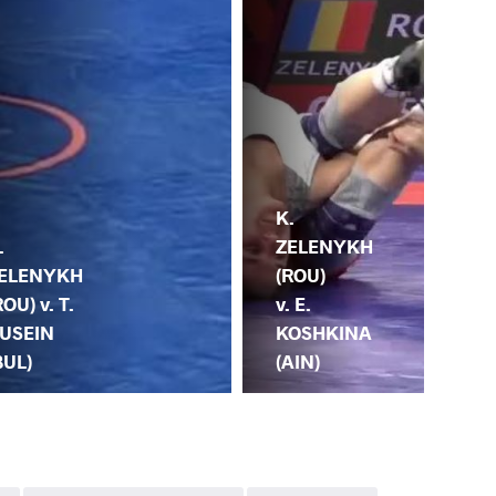
K.
K.
ZELENYKH
.
ZE
(ROU)
ELENYKH
(RO
v. E.
ROU) v. T.
V.
KOSHKINA
USEIN
DO
(AIN)
BUL)
SU 