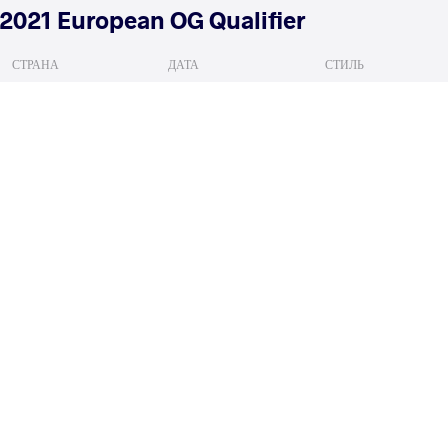
2021 European OG Qualifier
СТРАНА
ДАТА
СТИЛЬ
Венгрия
марта 2021
Freestyle
MANSOUR Abdellatif
PILID
VS
1/8 Final
READ LESS