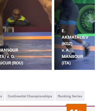
E.
AKMATALIEV
.
(KGZ)
ANSOUR
v. A.
ITA) v. G.
MANSOUR
UCUR (ROU)
(ITA)
A.
ps
Continental Championships
Ranking Series