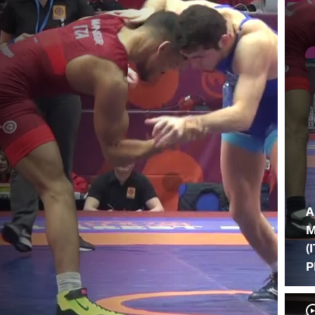
A
M
(
P