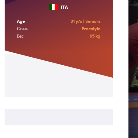
ITA
Age
31 y/o | Seniors
Стиль
Freestyle
Вес
65 kg