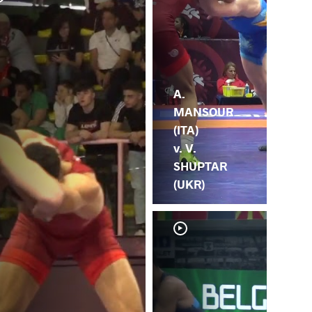
A.
MANSOUR
(ITA)
v. V.
SHUPTAR
(UKR)