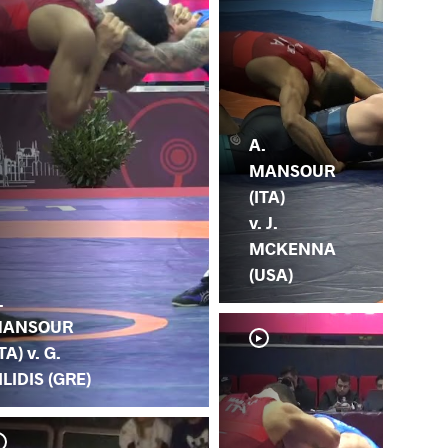
A.
MANSOUR
(ITA)
v. J.
MCKENNA
(USA)
.
ANSOUR
ITA) v. G.
ILIDIS (GRE)