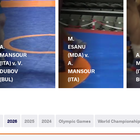
M.
A.
ESANU
MANSOUR
(MDA) v.
A
(ITA) v. V.
A.
M
DUBOV
MANSOUR
(
(BUL)
(ITA)
B
2026
2025
2024
Olympic Games
World Championshi