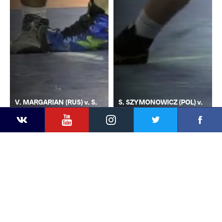
V. MARGARIAN (RUS) v. S.
S. SZYMONOWICZ (POL) v.
YouTube
Instagram
Faceb
Twitter
VKontakte
SZYMONOWICZ (POL)
D. ALEKSANDROV (BUL)