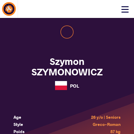
About Events
Click
here
to
open
mobile
menu
Szymon
SZYMONOWICZ
POL
Age
26 y/o | Seniors
Style
Greco-Roman
Poids
87 kg