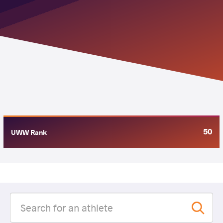
50
UWW Rank