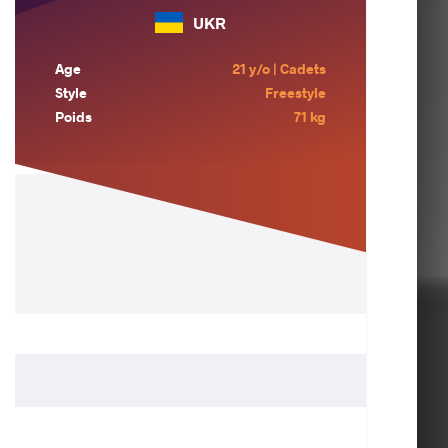
UKR
Age
21 y/o | Cadets
Style
Freestyle
Poids
71 kg