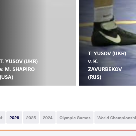
T. YUSOV (UKR)
T. YUSOV (UKR)
v. K.
v. M. SHAPIRO
ZAVURBEKOV
(USA)
(RUS)
ut
2026
2025
2024
Olympic Games
World Championsh