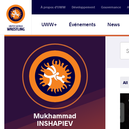
Secondary
À propos d'UWW
Développement
Gouvernance
A
navigation
Main
UWW+
Événements
News
navigation
All
Mukhammad
INSHAPIEV