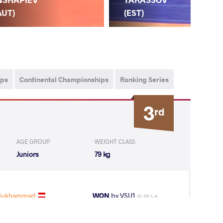
(G
AUT)
(EST)
ips
Continental Championships
Ranking Series
3
rd
AGE GROUP
WEIGHT CLASS
Juniors
79 kg
Mukhammad
WON
by VSU1
(6-16) 1-4