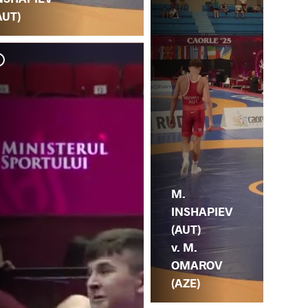
AUT)
H.
IN
M.
INSHAPIEV
(AUT)
v. M.
OMAROV
(AZE)