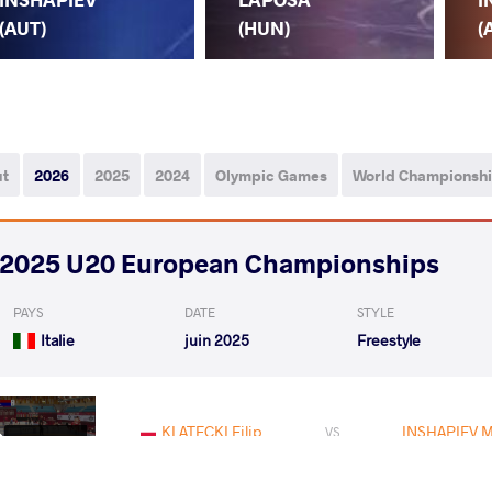
(AUT)
(HUN)
(
ut
2026
2025
2024
Olympic Games
World Championsh
2025 U20 European Championships
PAYS
DATE
STYLE
Italie
juin 2025
Freestyle
KLATECKI Filip
INSHAPIEV 
VS
1/8 Final