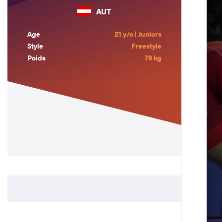
AUT
Age
21 y/o | Juniors
Style
Freestyle
Poids
79 kg