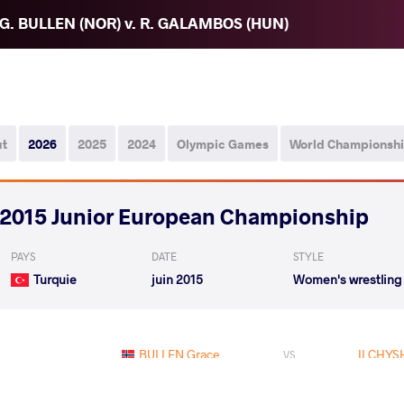
G. BULLEN (NOR) v. R. GALAMBOS (HUN)
ut
2026
2025
2024
Olympic Games
World Championsh
2015 Junior European Championship
PAYS
DATE
STYLE
Turquie
juin 2015
Women's wrestling
BULLEN Grace
ILCHYSH
VS