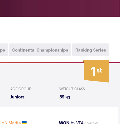
ips
Continental Championships
Ranking Series
1
st
AGE GROUP
WEIGHT CLASS
Juniors
59 kg
YN Mariia
WON
by VFA
(10-4) 5-0