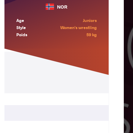
NOR
Age
Juniors
Style
Women's wrestling
Poids
59 kg