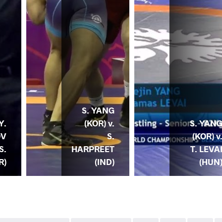
S. YANG
(KOR) v.
S. YAN
Y.
S.
(KOR) v
OV
HARPREET
T. LEVA
S.
(IND)
(HUN
R)