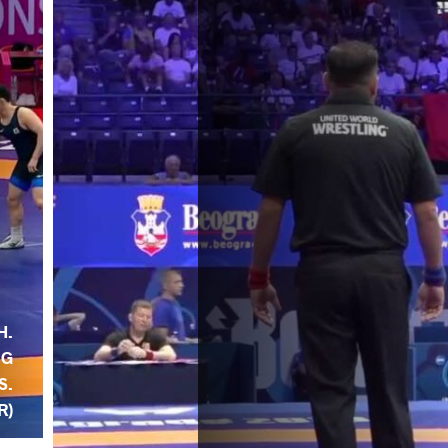
H.
NG
S.
R)