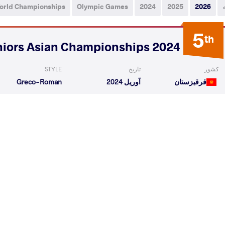
orld Championships
Olympic Games
2024
2025
2026
5
th
2024 Seniors Asian Championships
کشور
تاریخ
STYLE
قرقیزستان
آوریل 2024
Greco-Roman
GARMSIRI Rasoul Sadegh
VS
1/4 Fin
LU Bekzat
YANG Sejin
VS
Final 3-
READ LESS