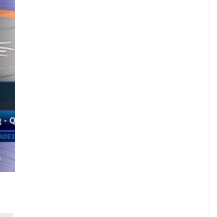
G
.
I
)