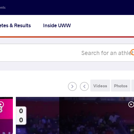
Secon
ents
navig
etes & Results
Inside UWW
na
Videos
Photos