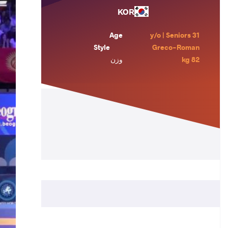
KOR
Age
31 y/o | Seniors
Style
Greco-Roman
82 kg
وزن