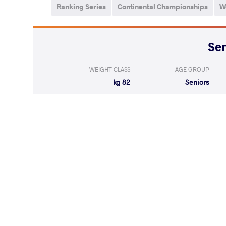
Ranking Series
Continental Championships
W
WEIGHT CLASS
AGE GROUP
82 kg
Seniors
LOST
by VSU
YANG Sejin
(8-0) 4-0
LOST
by VPO1
ORUNKUL UU
(1-3) 1-3