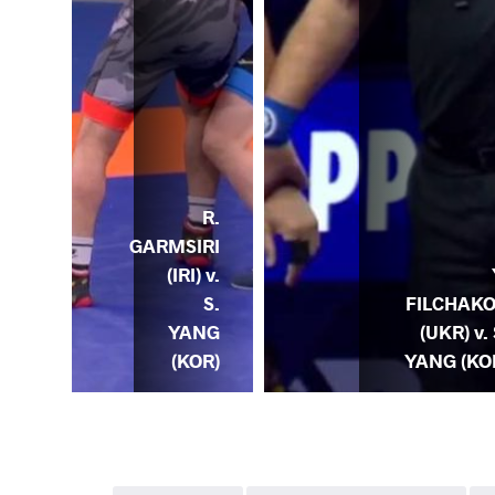
R.
GARMSIRI
(IRI) v.
S.
FILCHAK
YANG
(UKR) v. 
(KOR)
YANG (KO