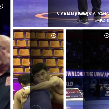
S. SAJAN (UWW) v. S. YAN
(KOR