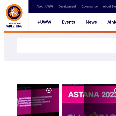
About UWW
Development
Governance
About Ev
UWW+
Events
News
Athl