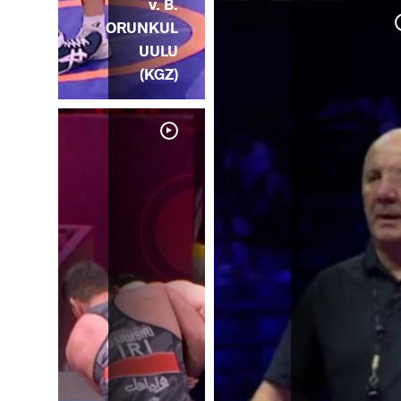
v. B.
ORUNKUL
UULU
(KGZ)