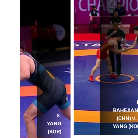
BAHEJIA
S.
(CHN) v. 
YANG
YANG (KO
(KOR)