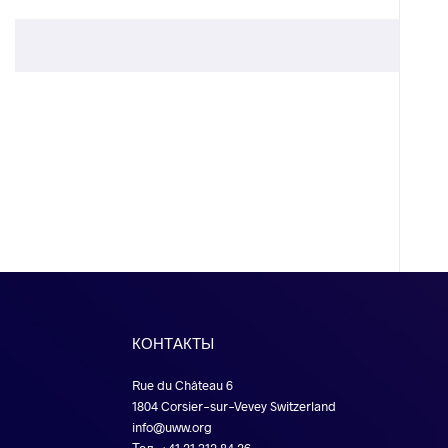
КОНТАКТЫ
Rue du Château 6
1804 Corsier-sur-Vevey Switzerland
info@uww.org