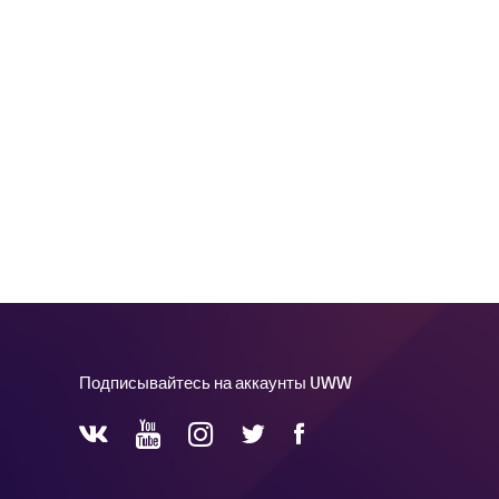
Подписывайтесь на аккаунты UWW
YouTube
Instagram
Facebook
Twitter
VKontakte