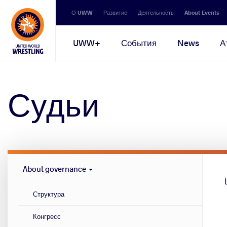
Secondary
О UWW
Развитие
Деятельность
About Events
navigation
Main
UWW+
События
News
А
navigation
Судьи
Governance
About governance
menu
Структура
Конгресс