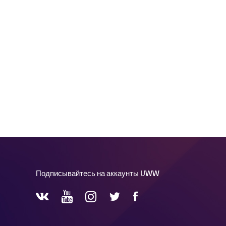
Подписывайтесь на аккаунты UWW
YouTube
Instagram
Facebook
Twitter
VKontakte