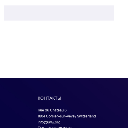
КОНТАКТЫ
Rue du Château 6
1804 Corsier-sur-Vevey Switzerland
info@uww.org