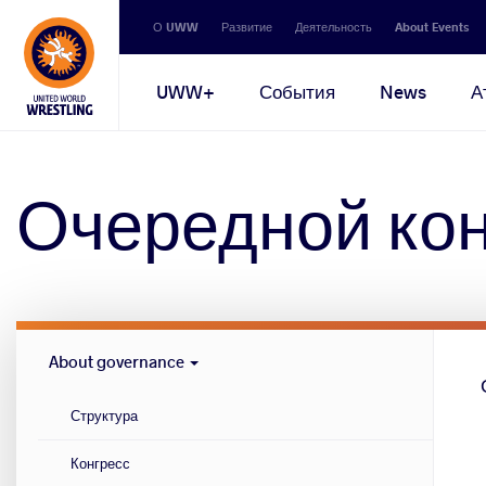
Secondary
О UWW
Развитие
Деятельность
About Events
navigation
Main
UWW+
События
News
А
navigation
Очередной кон
Governance
About governance
menu
Структура
Конгресс