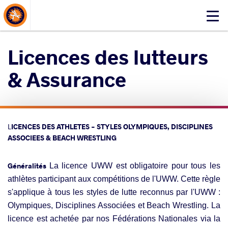
About Events
Click
here
to
Licences des lutteurs
open
mobile
& Assurance
menu
L
ICENCES DES ATHLETES - STYLES OLYMPIQUES, DISCIPLINES
ASSOCIEES & BEACH WRESTLING
Généralités
La licence UWW est obligatoire pour tous les
athlètes participant aux compétitions de l'UWW. Cette règle
s'applique à tous les styles de lutte reconnus par l'UWW :
Olympiques, Disciplines Associées et Beach Wrestling. La
licence est achetée par nos Fédérations Nationales via la