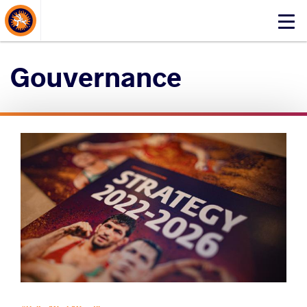
About Events
Click
here
to
Gouvernance
open
mobile
menu