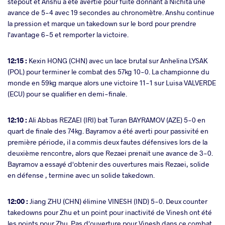
stepout et Anshu a été avertie pour fuite donnant à Nichita une
avance de 5-4 avec 19 secondes au chronomètre. Anshu continue
la pression et marque un takedown sur le bord pour prendre
l'avantage 6-5 et remporter la victoire.
12:15 :
Kexin HONG (CHN) avec un lace brutal sur Anhelina LYSAK
(POL) pour terminer le combat des 57kg 10-0. La championne du
monde en 59kg marque alors une victoire 11-1 sur Luisa VALVERDE
(ECU) pour se qualifier en demi-finale.
12:10 :
Ali Abbas REZAEI (IRI) bat Turan BAYRAMOV (AZE) 5-0 en
quart de finale des 74kg. Bayramov a été averti pour passivité en
première période, il a commis deux fautes défensives lors de la
deuxième rencontre, alors que Rezaei prenait une avance de 3-0.
Bayramov a essayé d'obtenir des ouvertures mais Rezaei, solide
en défense , termine avec un solide takedown.
12:00 :
Jiang ZHU (CHN) élimine VINESH (IND) 5-0. Deux counter
takedowns pour Zhu et un point pour inactivité de Vinesh ont été
les points pour Zhu. Pas d'ouverture pour Vinesh dans ce combat.