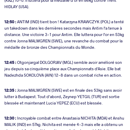
(KAZ) 10-0. Il luttera pour la médaille d'or en 86kg contre Trent
HIDLAY (USA).
12:50 :
ANTIM (IND) tient bon ! Katarzyna KRAWCZYK (POL) a tenté
un takedown dans les dernières secondes mais Antim l'a tenue à
distance. Une victoire 3-1 pour Antim. Elle luttera pour l'or en 53kg
contre Jonna MALMGREN (SWE), une revanche du combat pour la
médaille de bronze des Championnats du Monde.
12:45 :
Otgonjargal DOLGORJAV (MGL) semble avoir amélioré son
jeu depuis sa cinquième place aux Championnats d'Asie. Elle bat
Nadezhda SOKOLOVA (AIN) 12-8 dans un combat riche en action.
12:35 :
Jonna MALMGREN (SWE) est en finale des 53kg sans avoir
lutter à Budapest. Tout d'abord, Zeynep YETGIL (TUR) est sortie
blessée et maintenant Lucia YEPEZ (ECU) est blessée.
12:30 :
Incroyable combat entre Anastasia NICHITA (MDA) et Anshu
MALIK (IND) en 57kg. Nichita est menée 4-3 mais elle a obtenu un