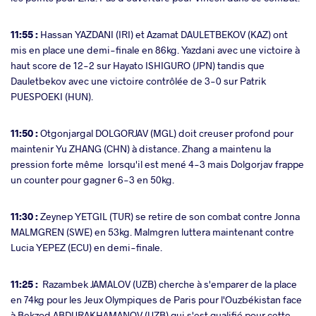
11:55 :
Hassan YAZDANI (IRI) et Azamat DAULETBEKOV (KAZ) ont
mis en place une demi-finale en 86kg. Yazdani avec une victoire à
haut score de 12-2 sur Hayato ISHIGURO (JPN) tandis que
Dauletbekov avec une victoire contrôlée de 3-0 sur Patrik
PUESPOEKI (HUN).
11:50 :
Otgonjargal DOLGORJAV (MGL) doit creuser profond pour
maintenir Yu ZHANG (CHN) à distance. Zhang a maintenu la
pression forte même lorsqu'il est mené 4-3 mais Dolgorjav frappe
un counter pour gagner 6-3 en 50kg.
11:30 :
Zeynep YETGIL (TUR) se retire de son combat contre Jonna
MALMGREN (SWE) en 53kg. Malmgren luttera maintenant contre
Lucia YEPEZ (ECU) en demi-finale.
11:25 :
Razambek JAMALOV (UZB) cherche à s'emparer de la place
en 74kg pour les Jeux Olympiques de Paris pour l'Ouzbékistan face
à Bekzod ABDURAKHAMANOV (UZB) qui s'est qualifié pour cette