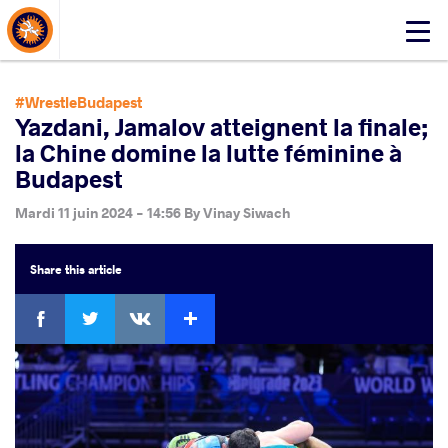
About Events
Click
here
to
open
#WrestleBudapest
mobile
Yazdani, Jamalov atteignent la finale;
menu
la Chine domine la lutte féminine à
Budapest
Mardi 11 juin 2024 - 14:56
By
Vinay Siwach
Share
this article
Facebook
Twitter
Extra
VKontakte