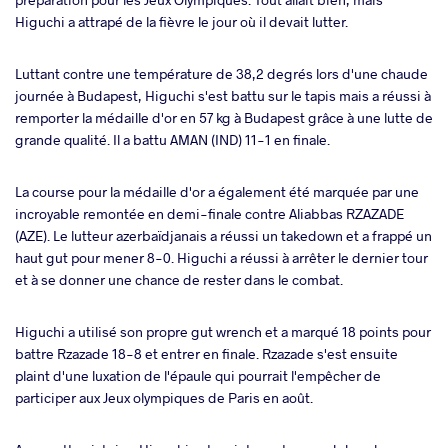
ter
Higuchi a attrapé de la fièvre le jour où il devait lutter.
takte
Luttant contre une température de 38,2 degrés lors d'une chaude
journée à Budapest, Higuchi s'est battu sur le tapis mais a réussi à
a
remporter la médaille d'or en 57 kg à Budapest grâce à une lutte de
grande qualité. Il a battu AMAN (IND) 11-1 en finale.
La course pour la médaille d'or a également été marquée par une
incroyable remontée en demi-finale contre Aliabbas RZAZADE
(AZE). Le lutteur azerbaïdjanais a réussi un takedown et a frappé un
haut gut pour mener 8-0. Higuchi a réussi à arrêter le dernier tour
et à se donner une chance de rester dans le combat.
Higuchi a utilisé son propre gut wrench et a marqué 18 points pour
battre Rzazade 18-8 et entrer en finale. Rzazade s'est ensuite
plaint d'une luxation de l'épaule qui pourrait l'empêcher de
participer aux Jeux olympiques de Paris en août.