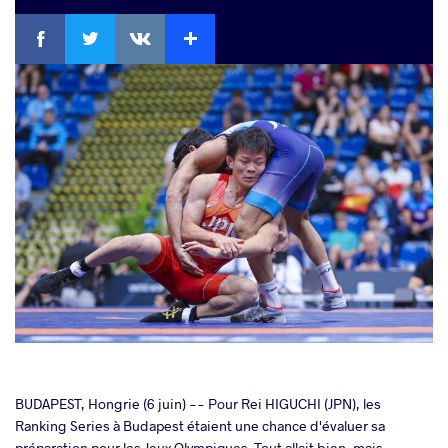
Facebook
Twitter
Extra
VKontakte
cebook
BUDAPEST, Hongrie (6 juin) -- Pour Rei HIGUCHI (JPN), les
Ranking Series à Budapest étaient une chance d'évaluer sa
préparation pour les Jeux Olympiques. Tout allait bien, mais