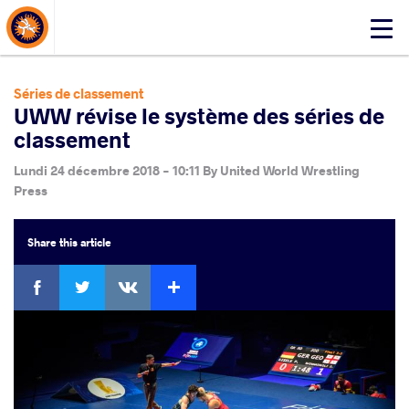
About Events
Click
here
to
open
Séries de classement
mobile
UWW révise le système des séries de
menu
classement
Lundi 24 décembre 2018 - 10:11
By
United World Wrestling
Press
Share
this article
Facebook
Twitter
Extra
VKontakte