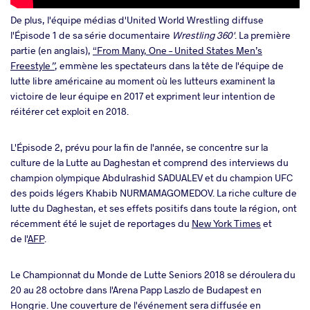
De plus, l'équipe médias d'United World Wrestling diffuse
l'Épisode 1 de sa série documentaire
Wrestling 360'
. La première
partie (en anglais),
“From Many, One – United States Men’s
Freestyle
”
, emmène les spectateurs dans la tête de l'équipe de
lutte libre américaine au moment où les lutteurs examinent la
victoire de leur équipe en 2017 et expriment leur intention de
réitérer cet exploit en 2018.
L'Épisode 2, prévu pour la fin de l'année, se concentre sur la
culture de la Lutte au Daghestan et comprend des interviews du
champion olympique Abdulrashid SADUALEV et du champion UFC
des poids légers
Khabib NURMAMAGOMEDOV. La riche culture de
lutte du Daghestan,
et ses effets positifs dans toute la région, ont
récemment été le sujet de reportages du
New York Times
et
de l'
AFP
.
Le Championnat du Monde de Lutte Seniors 2018 se déroulera du
20 au 28 octobre dans l'Arena Papp Laszlo de Budapest en
Hongrie. Une couverture de l'événement sera diffusée en