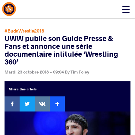
About Events
Click
here
to
open
#BudaWrestle2018
mobile
UWW publie son Guide Presse &
menu
Fans et annonce une série
documentaire intitulée ‘Wrestling
360’
Mardi 23 octobre 2018 - 09:04
By
Tim Foley
Share
this article
Facebook
Twitter
Extra
VKontakte