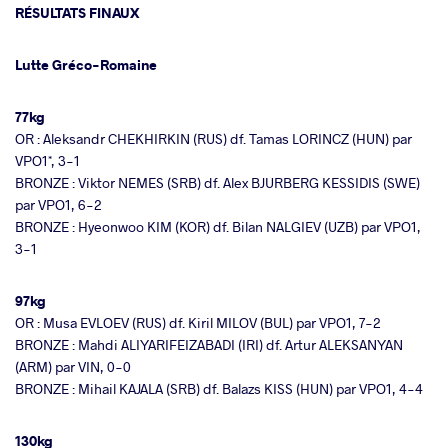
RÉSULTATS FINAUX
Lutte Gréco-Romaine
77kg
OR : Aleksandr CHEKHIRKIN (RUS) df. Tamas LORINCZ (HUN) par
VPO1*, 3-1
BRONZE : Viktor NEMES (SRB) df. Alex BJURBERG KESSIDIS (SWE)
par VPO1, 6-2
BRONZE : Hyeonwoo KIM (KOR) df. Bilan NALGIEV (UZB) par VPO1,
3-1
97kg
OR : Musa EVLOEV (RUS) df. Kiril MILOV (BUL) par VPO1, 7-2
BRONZE : Mahdi ALIYARIFEIZABADI (IRI) df. Artur ALEKSANYAN
(ARM) par VIN, 0-0
BRONZE : Mihail KAJALA (SRB) df. Balazs KISS (HUN) par VPO1, 4-4
130kg