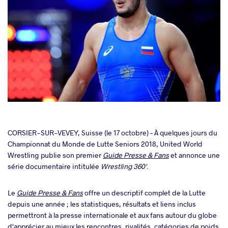
cebook
CORSIER-SUR-VEVEY, Suisse (le 17 octobre) – À quelques jours du
Championnat du Monde de Lutte Seniors 2018, United World
Wrestling publie son premier
Guide Presse & Fans
et annonce une
ter
série documentaire intitulée
Wrestling 360'
.
takte
Le
Guide Presse & Fans
offre un descriptif complet de la Lutte
depuis une année ; les statistiques, résultats et liens inclus
a
permettront à la presse internationale et aux fans autour du globe
d'apprécier au mieux les rencontres, rivalités, catégories de poids