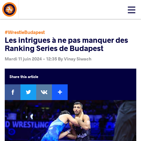
About Events
Click
here
to
open
#WrestleBudapest
mobile
Les intrigues à ne pas manquer des
menu
Ranking Series de Budapest
Mardi 11 juin 2024 - 12:35
By
Vinay Siwach
Share
this article
Facebook
Twitter
Extra
VKontakte