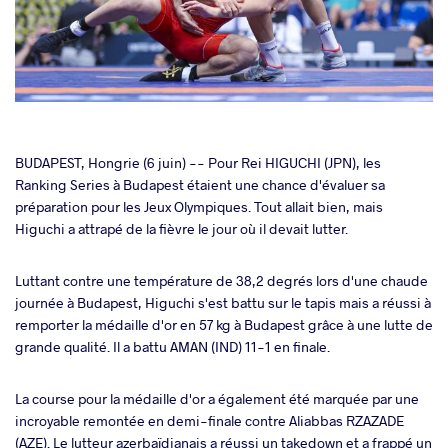
cebook
BUDAPEST, Hongrie (6 juin) -- Pour Rei HIGUCHI (JPN), les
Ranking Series à Budapest étaient une chance d'évaluer sa
préparation pour les Jeux Olympiques. Tout allait bien, mais
ter
Higuchi a attrapé de la fièvre le jour où il devait lutter.
takte
Luttant contre une température de 38,2 degrés lors d'une chaude
journée à Budapest, Higuchi s'est battu sur le tapis mais a réussi à
a
remporter la médaille d'or en 57 kg à Budapest grâce à une lutte de
grande qualité. Il a battu AMAN (IND) 11-1 en finale.
La course pour la médaille d'or a également été marquée par une
incroyable remontée en demi-finale contre Aliabbas RZAZADE
(AZE). Le lutteur azerbaïdjanais a réussi un takedown et a frappé un