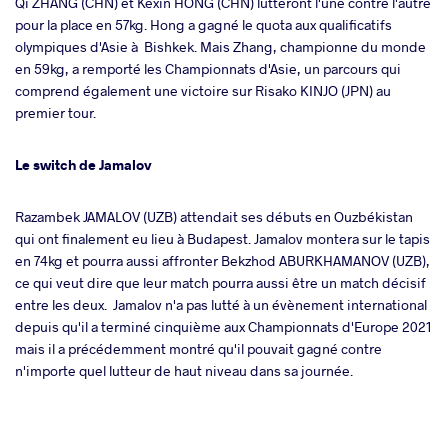
Qi ZHANG (CHN) et Kexin HONG (CHN) lutteront l'une contre l'autre
pour la place en 57kg. Hong a gagné le quota aux qualificatifs
olympiques d'Asie à Bishkek. Mais Zhang, championne du monde
en 59kg, a remporté les Championnats d'Asie, un parcours qui
comprend également une victoire sur Risako KINJO (JPN) au
premier tour.
Le switch de Jamalov
Razambek JAMALOV (UZB) attendait ses débuts en Ouzbékistan
qui ont finalement eu lieu à Budapest. Jamalov montera sur le tapis
en 74kg et pourra aussi affronter Bekzhod ABURKHAMANOV (UZB),
ce qui veut dire que leur match pourra aussi être un match décisif
entre les deux. Jamalov n'a pas lutté à un évènement international
depuis qu'il a terminé cinquième aux Championnats d'Europe 2021
mais il a précédemment montré qu'il pouvait gagné contre
n'importe quel lutteur de haut niveau dans sa journée.