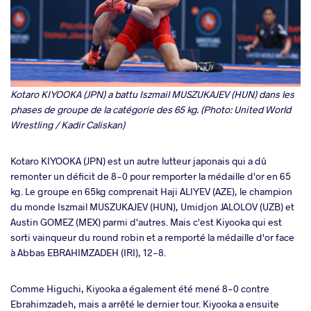
Kotaro KIYOOKA (JPN) a battu Iszmail MUSZUKAJEV (HUN) dans les
phases de groupe de la catégorie des 65 kg. (Photo: United World
Wrestling / Kadir Caliskan)
Kotaro KIYOOKA (JPN) est un autre lutteur japonais qui a dû
remonter un déficit de 8-0 pour remporter la médaille d'or en 65
kg. Le groupe en 65kg comprenait Haji ALIYEV (AZE), le champion
du monde Iszmail MUSZUKAJEV (HUN), Umidjon JALOLOV (UZB) et
Austin GOMEZ (MEX) parmi d'autres. Mais c'est Kiyooka qui est
sorti vainqueur du round robin et a remporté la médaille d'or face
à Abbas EBRAHIMZADEH (IRI), 12-8.
Comme Higuchi, Kiyooka a également été mené 8-0 contre
Ebrahimzadeh, mais a arrêté le dernier tour. Kiyooka a ensuite