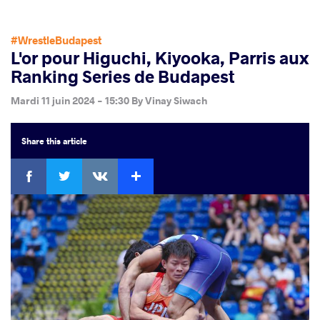
#WrestleBudapest
L'or pour Higuchi, Kiyooka, Parris aux
Ranking Series de Budapest
Mardi 11 juin 2024 - 15:30
By
Vinay Siwach
Share
this article
Facebook
Twitter
Extra
VKontakte